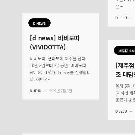
은…
D JEJU
—
D NEWS
[d news] 비비도따
(VIVIDOTTA)
제주점 소식
비비도따, 젤라또에 제주를 담다.
[제주점
10월 8일부터 3주동안 ‘비비도따
VIVIDOTTA’가 d news를 진행합니
조 대담
다. 이번 d…
올해 5월,
D JEJU
—
2022년 7월 8일
(이하 d 
동료가 방문
D JEJU
—