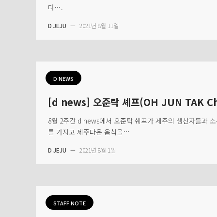
다….
D JEJU
—
2021년 8월 11일
D NEWS
[d news] 오준탁 셰프(OH JUN TAK Ch
8월 2주간 d news에서 오준탁 쉐프가 제주의 생산자들과
를 가지고 제주다운 음식을…
D JEJU
—
2021년 8월 1일
STAFF NOTE