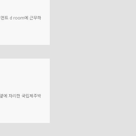
먼트 d room에 근무하
로 옆에 자리한 국립제주박