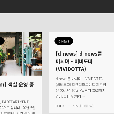
식
D NEWS
[d news] d news를
마치며 - 비비도따
(VIVIDOTTA)
d news를 마치며 – VIVIDOTTA
om] 객실 운영 중
(비비도따) 디앤디파트먼트 제주점
은 2022년 10월 8일부터 30일까지
VIVIDOTTA (이하…
 D&DEPARTMENT
D JEJU
—
2022년 11월 24일
ARARIO 입니다. 20년 5월
년 8개월의 시간 동안 많