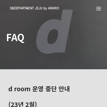
Skip
to
content
FAQ
d room 운영 중단 안내
(23년 2월)