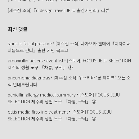
[제주점 소식]『d design travel JEJU 출간기념회』리뷰
최신 댓글
sinusitis facial pressure
[제주점 소식] 나가오카 겐메이『디자이너
마음으로 걷다』출판 기념 북토크
amoxicillin adverse event list
[스토어] FOCUS JEJU SELECTION
제주의 생활 도구 「차롱, 구덕」 ③
pneumonia diagnosis
[제주점 소식] 위스키바 ‘롱 테이크’ 오픈 소
식 안내드립니다.
penicillin allergy medical summary
[스토어] FOCUS JEJU
SELECTION 제주의 생활 도구 「차롱, 구덕」 ②
otitis media first‑line treatment
[스토어] FOCUS JEJU
SELECTION 제주의 생활 도구 「차롱, 구덕」 ②