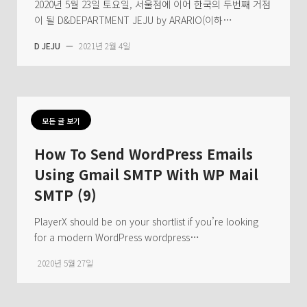
2020년 5월 23일 토요일, 서울점에 이어 한국의 두번째 거점
이 될 D&DEPARTMENT JEJU by ARARIO(이하…
D JEJU
—
2021년 2월 4일
모든 글 보기
How To Send WordPress Emails
Using Gmail SMTP With WP Mail
SMTP (9)
PlayerX should be on your shortlist if you’re looking
for a modern WordPress wordpress…
2020년 5월 27일